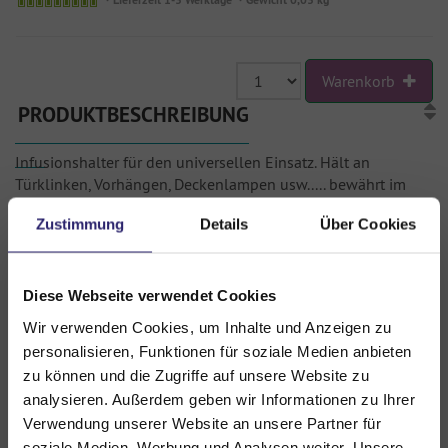
Warenkorb
PRODUKTBESCHREIBUNG
Infusionshalter für den universellen Einsatz. Hält an
Türklinken, Vorhängen, Deckenlampen usw..... bewährt im
Einsatz und Simulation.
Zustimmung
Details
Über Cookies
mit Halteband, Karabiner und Metallklemme.
*kein Medizinprodukt*
Diese Webseite verwendet Cookies
KATEGORIEN
Wir verwenden Cookies, um Inhalte und Anzeigen zu
personalisieren, Funktionen für soziale Medien anbieten
Neue Produkte
zu können und die Zugriffe auf unsere Website zu
analysieren. Außerdem geben wir Informationen zu Ihrer
Brechampullen
Verwendung unserer Website an unsere Partner für
soziale Medien, Werbung und Analysen weiter. Unsere