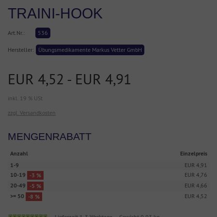
TRAINI-HOOK
Art.Nr.:
536
Hersteller:
Übungsmedikamente Markus Vetter GmbH
EUR 4,52 - EUR 4,91
inkl. 19 % USt
zzgl. Versandkosten
MENGENRABATT
Anzahl
Einzelpreis
1-9
EUR 4,91
10-19
EUR 4,76
-3 %
20-49
EUR 4,66
-5 %
>= 50
EUR 4,52
-8 %
Lieferzeit 1-3 Werktage
Gewicht 0,03 kg