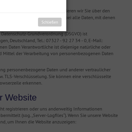
r Interesse. Im Folgenden informieren wir Sie über den
sonenbezogene Daten sind hierbei alle Daten, mit denen
Schließen
er Datenschutz-Grundverordnung (DSGVO) ist
, Deutschland, Tel.: 07327 - 92 27 34 - 0, E-Mail:
 Daten Verantwortliche ist diejenige natürliche oder
und Mittel der Verarbeitung von personenbezogenen Daten
ung personenbezogene Daten und anderer vertraulicher
zw. TLS-Verschlüsselung. Sie können eine verschlüsselte
rowserzeile erkennen.
r Website
cht registrieren oder uns anderweitig Informationen
bermittelt (sog. „Server-Logfiles“). Wenn Sie unsere Website
sind, um Ihnen die Website anzuzeigen: