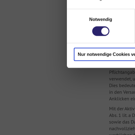
des Verantwo
Abwicklung 
Einwilligungsauswahl
Aufbewahrung
Notwendig
eingewilligt
nachstehend
6) Nut
Nur notwendige Cookies v
6.1
Anmeldun
Wenn Sie si
Pflichtangab
verwendet, u
Dies bedeute
in den Versa
Anklicken ei
Mit der Akti
Abs. 1 lit. 
sowie das D
nachvollzie