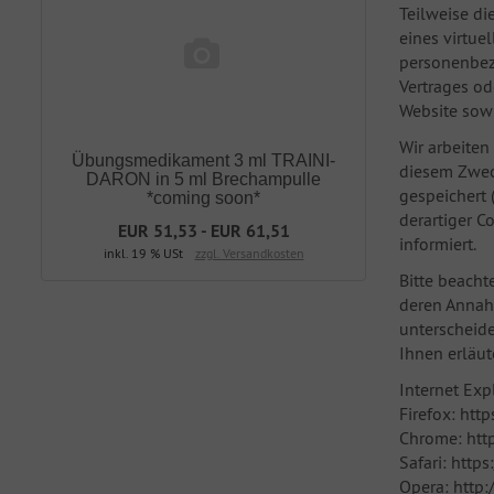
Teilweise di
eines virtue
personenbezo
Vertrages od
Website sow
Wir arbeiten
Übungsmedikament 3 ml TRAINI-
diesem Zweck
DARON in 5 ml Brechampulle
gespeichert 
*coming soon*
derartiger 
EUR 51,53 - EUR 61,51
informiert.
inkl. 19 % USt
zzgl. Versandkosten
Bitte beacht
deren Annah
unterscheide
Ihnen erläut
Internet Ex
Firefox: htt
Chrome: htt
Safari: htt
Opera: http