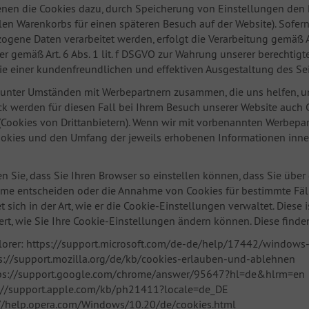
enen die Cookies dazu, durch Speicherung von Einstellungen den B
llen Warenkorbs für einen späteren Besuch auf der Website). Sofe
gene Daten verarbeitet werden, erfolgt die Verarbeitung gemäß Ar
er gemäß Art. 6 Abs. 1 lit. f DSGVO zur Wahrung unserer berechtig
ie einer kundenfreundlichen und effektiven Ausgestaltung des Se
 unter Umständen mit Werbepartnern zusammen, die uns helfen, uns
 werden für diesen Fall bei Ihrem Besuch unserer Website auch C
(Cookies von Drittanbietern). Wenn wir mit vorbenannten Werbep
Cookies und den Umfang der jeweils erhobenen Informationen inne
en Sie, dass Sie Ihren Browser so einstellen können, dass Sie übe
me entscheiden oder die Annahme von Cookies für bestimmte Fäll
t sich in der Art, wie er die Cookie-Einstellungen verwaltet. Dies
ert, wie Sie Ihre Cookie-Einstellungen ändern können. Diese finde
plorer: https://support.microsoft.com/de-de/help/17442/windows
ps://support.mozilla.org/de/kb/cookies-erlauben-und-ablehnen
ps://support.google.com/chrome/answer/95647?hl=de&hlrm=en
ps://support.apple.com/kb/ph21411?locale=de_DE
://help.opera.com/Windows/10.20/de/cookies.html