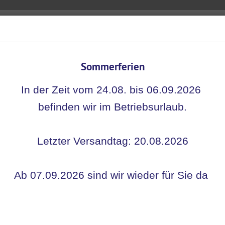
Sommerferien
Nachhaltigkeit
Kontakt
Warum Übungsmedikamente?
In
In der Zeit vom 24.08. bis 06.09.2026
befinden wir im Betriebsurlaub.
Letzter Versandtag: 20.08.2026
tsphäre und Datenschutz
Ab 07.09.2026 sind wir wieder für Sie da
schutzerklärung
formation über die Erhebung per
tdaten des Verantwortlichen