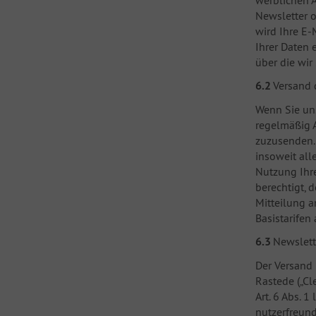
werblichen A
Newsletter 
wird Ihre E-
Ihrer Daten 
über die wir
6.2
Versand 
Wenn Sie uns
regelmäßig A
zuzusenden. 
insoweit all
Nutzung Ihre
berechtigt, 
Mitteilung a
Basistarifen
6.3
Newslett
Der Versand 
Rastede („Cl
Art. 6 Abs. 
nutzerfreun