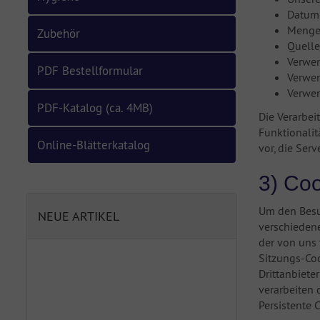
Datum 
Menge 
Zubehör
Quelle
Verwen
PDF Bestellformular
Verwen
Verwen
PDF-Katalog (ca. 4MB)
Die Verarbei
Funktionalit
Online-Blätterkatalog
vor, die Ser
3) Co
Um den Besu
NEUE ARTIKEL
verschiedene
der von uns 
Sitzungs-Co
Drittanbiete
verarbeiten
Persistente 