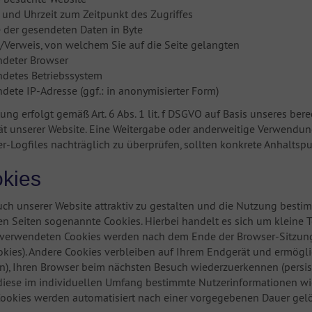
und Uhrzeit zum Zeitpunkt des Zugriffes
der gesendeten Daten in Byte
/Verweis, von welchem Sie auf die Seite gelangten
deter Browser
detes Betriebssystem
dete IP-Adresse (ggf.: in anonymisierter Form)
tung erfolgt gemäß Art. 6 Abs. 1 lit. f DSGVO auf Basis unseres ber
ät unserer Website. Eine Weitergabe oder anderweitige Verwendung 
ver-Logfiles nachträglich zu überprüfen, sollten konkrete Anhalts
okies
ch unserer Website attraktiv zu gestalten und die Nutzung besti
n Seiten sogenannte Cookies. Hierbei handelt es sich um kleine T
verwendeten Cookies werden nach dem Ende der Browser-Sitzung, 
okies). Andere Cookies verbleiben auf Ihrem Endgerät und ermög
rn), Ihren Browser beim nächsten Besuch wiederzuerkennen (persis
 diese im individuellen Umfang bestimmte Nutzerinformationen wi
Cookies werden automatisiert nach einer vorgegebenen Dauer gelös