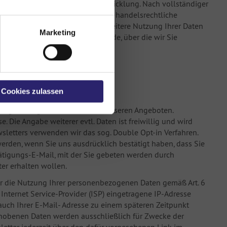
tgeteilten Daten zur Vertragsabwicklung. Nach vollständiger
n mit Rücksicht auf steuer- und handelsrechtliche
 Sie nicht ausdrücklich in eine weitere Nutzung Ihrer Daten
Marketing
 unserer Seite vorbehalten wurde, über die wir Sie
ng
Cookies zulassen
 regelmäßig Informationen zu unseren Angeboten.
. Die Angabe weiterer evtl. Daten ist freiwillig und wird
letters verwenden wir das sog. Double Opt-in Verfahren.
werden, wenn Sie uns ausdrücklich bestätigt haben, dass Sie
ätigungs-E-Mail, mit der Sie gebeten werden durch
ter erhalten wollen.
 für die Nutzung Ihrer personenbezogenen Daten gemäß Art. 6
Internet Service-Provider (ISP) eingetragene IP-Adresse
ch Ihrer E-Mail- Adresse zu einem späteren Zeitpunkt
hobenen Daten werden ausschließlich für Zwecke der