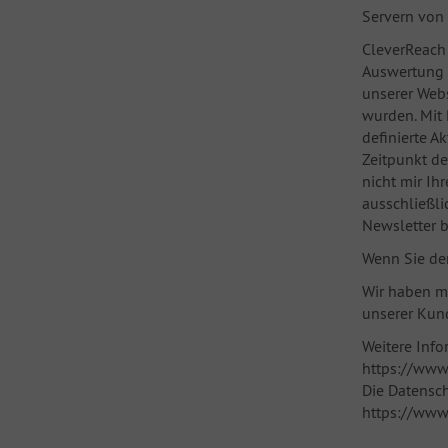
Servern von 
CleverReach 
Auswertung b
unserer Webs
wurden. Mit 
definierte A
Zeitpunkt de
nicht mir Ih
ausschließli
Newsletter b
Wenn Sie de
Wir haben mi
unserer Kund
Weitere Info
https://www
Die Datensc
https://www