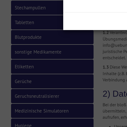
Stechampullen
1.1
Wir freue
Umgang mit 
Tabletten
Sie persönli
1.2
Verantwor
Blutprodukte
Übungsmedika
info@uebung
juristische 
sonstige Medikamente
entscheidet.
Etiketten
1.3
Diese We
Inhalte (z.B
Verbindung a
Gerüche
2) Da
Geruchsneutralisierer
Bei der bloß
Medizinische Simulatoren
übermitteln,
aufrufen, er
Hygiene
Unsere