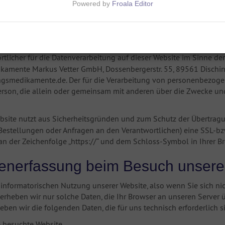
Powered by
Froala Editor
n uns, dass Sie unsere Website besuchen und bedanken uns für Ih
Ihren personenbezogenen Daten bei Nutzung unserer Website. Per
ch identifiziert werden können.
tlicher für die Datenverarbeitung auf dieser Website im Sinne d
mente Markus Vetter GmbH, Dossenbergerstr. 55, 89561 Dischingen
smedikamente.de. Der für die Verarbeitung von personenbezogenen
Person, die allein oder gemeinsam mit anderen über die Zwecke 
bsite nutzt aus Sicherheitsgründen und zum Schutz der Übertrag
. Bestellungen oder Anfragen an den Verantwortlichen) eine SSL-b
n der Zeichenfolge „https://“ und dem Schloss-Symbol in Ihrer B
tenerfassung beim Besuch unsere
 informatorischen Nutzung unserer Website, also wenn Sie sich ni
 erheben wir nur solche Daten, die Ihr Browser an unseren Server ü
heben wir die folgenden Daten, die für uns technisch erforderlich 
 besuchte Website