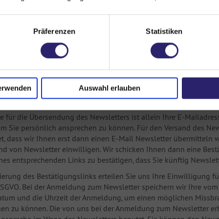
rtlichen erfolgen. Wir speichern und verwenden die von Ihnen mi
des Vertrages oder Löschung Ihres Kundenkontos werden Ihre Date
sfristen gesperrt und nach Ablauf dieser Fristen gelöscht, sofern
Präferenzen
Statistiken
 haben oder eine gesetzlich erlaubte weitere Datenverwendung von
 entsprechend informieren.
zung Ihrer Daten zur Direktwerbu
erwenden
Auswahl erlauben
g zu unserem E-Mail-Newsletter
ch zu unserem E-Mail Newsletter anmelden, übersenden wir Ihnen
e für die Übersendung des Newsletters ist allein Ihre E-Mailadresse
m Sie persönlich ansprechen zu können. Für den Versand des News
t, dass wir Ihnen erst dann einen E-Mail Newsletter übermitteln 
nd von Newsletter einwilligen. Wir schicken Ihnen dann eine Best
nes entsprechenden Links zu bestätigen, dass Sie künftig Newslet
vierung des Bestätigungslinks erteilen Sie uns Ihre Einwilligung
a DSGVO. Bei der Anmeldung zum Newsletter speichern wir Ihre vom 
atum und die Uhrzeit der Anmeldung, um einen möglichen Missbrau
hen zu können. Die von uns bei der Anmeldung zum Newsletter er