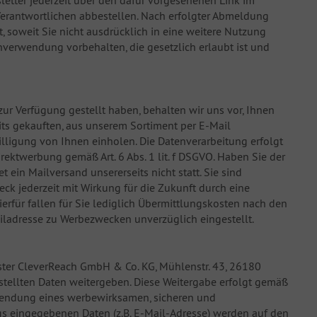
etter jederzeit über den dafür vorgesehenen Link im
erantwortlichen abbestellen. Nach erfolgter Abmeldung
, soweit Sie nicht ausdrücklich in eine weitere Nutzung
verwendung vorbehalten, die gesetzlich erlaubt ist und
ur Verfügung gestellt haben, behalten wir uns vor, Ihnen
ts gekauften, aus unserem Sortiment per E-Mail
lligung von Ihnen einholen. Die Datenverarbeitung erfolgt
irektwerbung gemäß Art. 6 Abs. 1 lit. f DSGVO. Haben Sie der
ein Mailversand unsererseits nicht statt. Sie sind
ck jederzeit mit Wirkung für die Zukunft durch eine
rfür fallen für Sie lediglich Übermittlungskosten nach den
ailadresse zu Werbezwecken unverzüglich eingestellt.
ister CleverReach GmbH & Co. KG, Mühlenstr. 43, 26180
estellten Daten weitergeben. Diese Weitergabe erfolgt gemäß
erwendung eines werbewirksamen, sicheren und
s eingegebenen Daten (z.B. E-Mail-Adresse) werden auf den