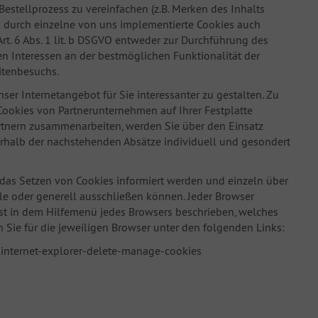
estellprozess zu vereinfachen (z.B. Merken des Inhalts
rn durch einzelne von uns implementierte Cookies auch
t. 6 Abs. 1 lit. b DSGVO entweder zur Durchführung des
ten Interessen an der bestmöglichen Funktionalität der
itenbesuchs.
er Internetangebot für Sie interessanter zu gestalten. Zu
ookies von Partnerunternehmen auf Ihrer Festplatte
artnern zusammenarbeiten, werden Sie über den Einsatz
rhalb der nachstehenden Absätze individuell und gesondert
r das Setzen von Cookies informiert werden und einzeln über
e oder generell ausschließen können. Jeder Browser
e ist in dem Hilfemenü jedes Browsers beschrieben, welches
n Sie für die jeweiligen Browser unter den folgenden Links:
-internet-explorer-delete-manage-cookies