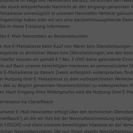
nsprache im Wege des Newsletters benutzt. Sie können den Newsl
oder durch entsprechende Nachricht an den eingangs genannten V
Mailadresse unverzüglich in unserem Newsletter-Verteiler gelöscht
eingewilligt haben oder wir uns eine darüberhinausgehende Daten
 Sie in dieser Erklärung informieren.
des E-Mail-Newsletters an Bestandskunden
 Ihre E-Mailadresse beim Kauf von Waren bzw. Dienstleistungen z
ngebote zu ähnlichen Waren bzw. Dienstleistungen, wie den berei
Hierfür müssen wir gemäß § 7 Abs. 3 UWG keine gesonderte Einwi
ein auf Basis unseres berechtigten Interesses an personalisierter D
r E-Mailadresse zu diesem Zweck anfänglich widersprochen, findet 
der Nutzung Ihrer E-Mailadresse zu dem vorbezeichneten Werbezwe
n den zu Beginn genannten Verantwortlichen zu widersprechen. Hie
 an. Nach Eingang Ihres Widerspruchs wird die Nutzung Ihrer E-M
erversand via CleverReach
unserer E-Mail-Newsletter erfolgt über den technischen Dienstle
everReach“), an die wir Ihre bei der Newsletteranmeldung bereitg
1 lit. f DSGVO und dient unserem berechtigten Interesse an der V
dlichen Newslettersystems. Die von Ihnen zwecks Newsletterbezug