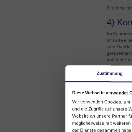
Bitte beacht
4) Ko
Im Rahmen d
im Falle ein
zum Zweck d
gespeichert 
Anliegens ge
Rechtsgrundl
dies ist der
Zustimmung
keine geset
5) Dat
Diese Webseite verwendet 
Vertr
Wir verwenden Cookies, um I
und die Zugriffe auf unsere 
Gemäß Art. 6
Website an unsere Partner fü
Durchführung
möglicherweise mit weiteren
Eingabeformu
der Dienste gesammelt haben