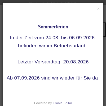
Zur Kasse
Ihr Konto
Anmelden
×
Sommerferien
Su
Navigation
In der Zeit vom 24.08. bis 06.09.2026
Startseite
befinden wir im Betriebsurlaub.
Etiketten
Rocuronium 100 mg / 10 ml - Etiketten für ...
Letzter Versandtag: 20.08.2026
Ab 07.09.2026 sind wir wieder für Sie da
Powered by
Froala Editor