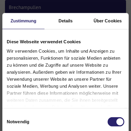
Brechampullen
Zustimmung
Details
Über Cookies
Stechampullen
Tabletten
Diese Webseite verwendet Cookies
Wir verwenden Cookies, um Inhalte und Anzeigen zu
Blutprodukte
personalisieren, Funktionen für soziale Medien anbieten
zu können und die Zugriffe auf unsere Website zu
sonstige Medikamente
analysieren. Außerdem geben wir Informationen zu Ihrer
Verwendung unserer Website an unsere Partner für
Etiketten
soziale Medien, Werbung und Analysen weiter. Unsere
Partner führen diese Informationen möglicherweise mit
Gerüche
weiteren Daten zusammen, die Sie ihnen bereitgestellt
haben oder die sie im Rahmen Ihrer Nutzung der Dienste
Geruchsneutralisierer
gesammelt haben. Sie geben Einwilligung zu unseren
Einwilligungsauswahl
Cookies, wenn Sie unsere Webseite weiterhin nutzen.
Notwendig
Medizinische Simulatoren