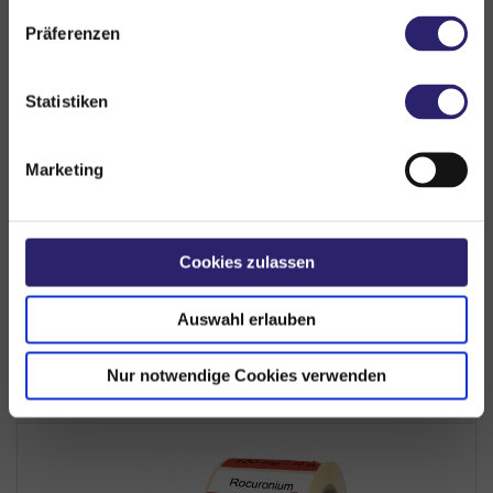
Präferenzen
Hygiene
Statistiken
Zubehör
PDF Bestellformular
Marketing
PDF-Katalog (ca. 4MB)
Cookies zulassen
Online-Blätterkatalog
Auswahl erlauben
Nur notwendige Cookies verwenden
ZULETZT ANGESEHEN