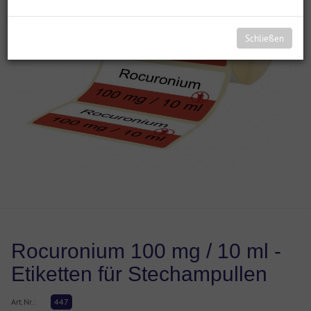
Schließen
Rocuronium 100 mg / 10 ml -
Etiketten für Stechampullen
Art.Nr.:
447