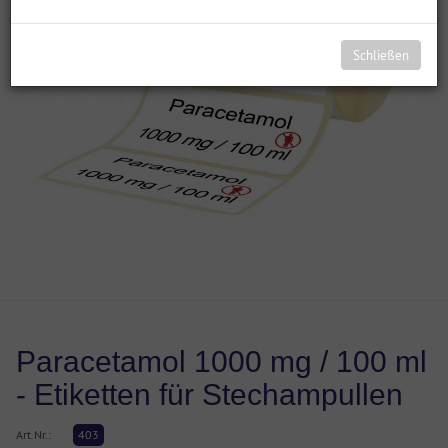
Schließen
Paracetamol 1000 mg / 100 ml
- Etiketten für Stechampullen
Art.Nr.:
403