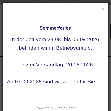
Zur Kasse
Ihr Konto
Anmelden
×
Sommerferien
Su
Navigation
In der Zeit vom 24.08. bis 06.09.2026
Startseite
befinden wir im Betriebsurlaub.
Etiketten
Paracetamol 1000 mg / 100 ml - Etiketten für ...
Letzter Versandtag: 20.08.2026
Ab 07.09.2026 sind wir wieder für Sie da
Powered by
Froala Editor