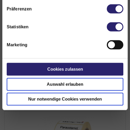
Präferenzen
Hygiene
Statistiken
Zubehör
PDF Bestellformular
Marketing
PDF-Katalog (ca. 4MB)
Cookies zulassen
Online-Blätterkatalog
Auswahl erlauben
Nur notwendige Cookies verwenden
ZULETZT ANGESEHEN