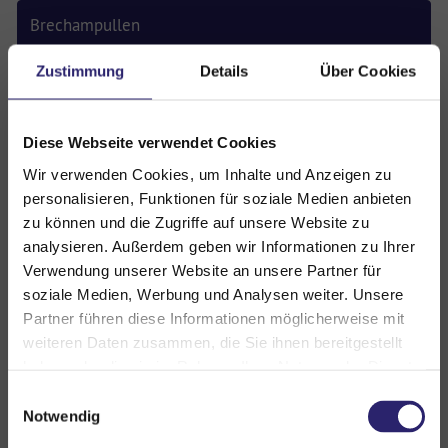
Brechampullen
Zustimmung
Details
Über Cookies
Stechampullen
Tabletten
Diese Webseite verwendet Cookies
Wir verwenden Cookies, um Inhalte und Anzeigen zu
Blutprodukte
personalisieren, Funktionen für soziale Medien anbieten
zu können und die Zugriffe auf unsere Website zu
sonstige Medikamente
analysieren. Außerdem geben wir Informationen zu Ihrer
Verwendung unserer Website an unsere Partner für
Etiketten
soziale Medien, Werbung und Analysen weiter. Unsere
Partner führen diese Informationen möglicherweise mit
Gerüche
weiteren Daten zusammen, die Sie ihnen bereitgestellt
haben oder die sie im Rahmen Ihrer Nutzung der Dienste
Geruchsneutralisierer
gesammelt haben. Sie geben Einwilligung zu unseren
Einwilligungsauswahl
Cookies, wenn Sie unsere Webseite weiterhin nutzen.
Notwendig
Medizinische Simulatoren