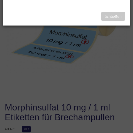
Schließen
Morphinsulfat 10 mg / 1 ml
Etiketten für Brechampullen
Art.Nr.:
383