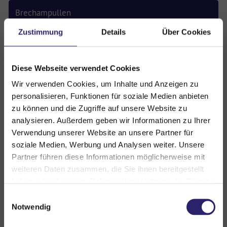
Brechampullen
Zustimmung
Details
Über Cookies
Stechampullen
Tabletten
Diese Webseite verwendet Cookies
Wir verwenden Cookies, um Inhalte und Anzeigen zu
Blutprodukte
personalisieren, Funktionen für soziale Medien anbieten
zu können und die Zugriffe auf unsere Website zu
sonstige Medikamente
analysieren. Außerdem geben wir Informationen zu Ihrer
Verwendung unserer Website an unsere Partner für
Etiketten
soziale Medien, Werbung und Analysen weiter. Unsere
Partner führen diese Informationen möglicherweise mit
weiteren Daten zusammen, die Sie ihnen bereitgestellt
Gerüche
haben oder die sie im Rahmen Ihrer Nutzung der Dienste
gesammelt haben. Sie geben Einwilligung zu unseren
Geruchsneutralisierer
Einwilligungsauswahl
Cookies, wenn Sie unsere Webseite weiterhin nutzen.
Notwendig
Medizinische Simulatoren