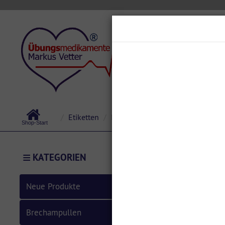
Über uns
Startseite
Etiketten
Haloperidol 5 mg / 1 ml - Etiketten
KATEGORIEN
Neue Produkte
Brechampullen