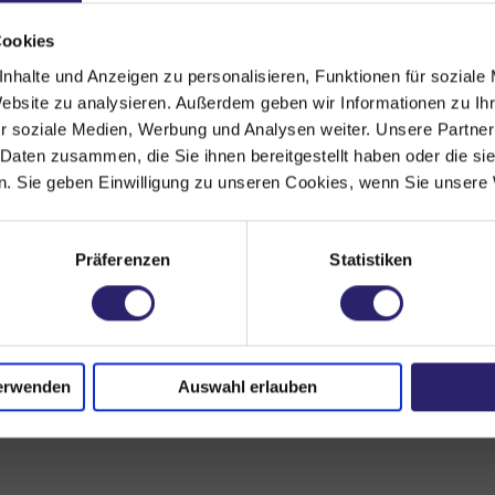
Cookies
nhalte und Anzeigen zu personalisieren, Funktionen für soziale
Website zu analysieren. Außerdem geben wir Informationen zu I
TBESCHREIBUNG
r soziale Medien, Werbung und Analysen weiter. Unsere Partner
 Daten zusammen, die Sie ihnen bereitgestellt haben oder die s
n, selbstklebend, 33 mm breit, 12 mm hoch, mit Icon
. Sie geben Einwilligung zu unseren Cookies, wenn Sie unsere 
Präferenzen
Statistiken
erwenden
Auswahl erlauben