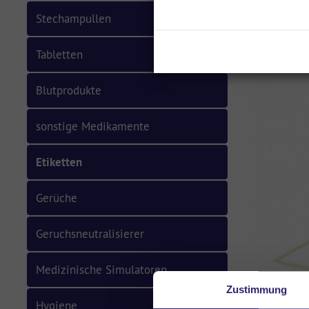
Stechampullen
Tabletten
Blutprodukte
sonstige Medikamente
Etiketten
Gerüche
Geruchsneutralisierer
Medizinische Simulatoren
Zustimmung
Hygiene