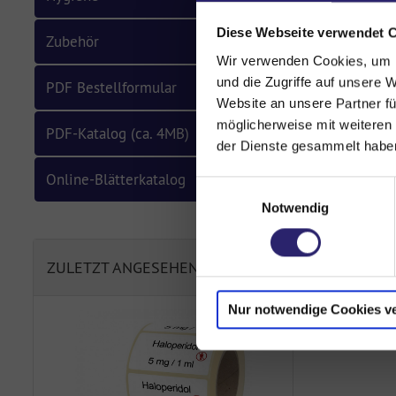
Diese Webseite verwendet 
Zubehör
Wir verwenden Cookies, um I
und die Zugriffe auf unsere 
PRODUK
PDF Bestellformular
Website an unsere Partner fü
möglicherweise mit weiteren
100 Etikette
PDF-Katalog (ca. 4MB)
der Dienste gesammelt haben
Online-Blätterkatalog
Einwilligungsauswahl
Notwendig
ZULETZT ANGESEHEN
Nur notwendige Cookies v