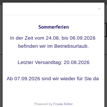
Zur Kasse
Ihr Konto
Anmelden
×
Sommerferien
Su
Navigation
In der Zeit vom 24.08. bis 06.09.2026
Startseite
befinden wir im Betriebsurlaub.
Etiketten
Furosemid 20 mg / 2 ml - Etiketten für ...
Letzter Versandtag: 20.08.2026
Ab 07.09.2026 sind wir wieder für Sie da
Powered by
Froala Editor