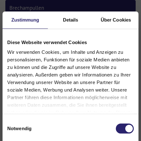
Brechampullen
Zustimmung
Details
Über Cookies
Stechampullen
Tabletten
Diese Webseite verwendet Cookies
Wir verwenden Cookies, um Inhalte und Anzeigen zu
Blutprodukte
personalisieren, Funktionen für soziale Medien anbieten
zu können und die Zugriffe auf unsere Website zu
sonstige Medikamente
analysieren. Außerdem geben wir Informationen zu Ihrer
Verwendung unserer Website an unsere Partner für
Etiketten
soziale Medien, Werbung und Analysen weiter. Unsere
Partner führen diese Informationen möglicherweise mit
weiteren Daten zusammen, die Sie ihnen bereitgestellt
Gerüche
haben oder die sie im Rahmen Ihrer Nutzung der Dienste
gesammelt haben. Sie geben Einwilligung zu unseren
Geruchsneutralisierer
Einwilligungsauswahl
Cookies, wenn Sie unsere Webseite weiterhin nutzen.
Notwendig
Medizinische Simulatoren