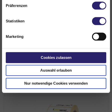
Präferenzen
Hygiene
Statistiken
Zubehör
Marketing
PDF Bestellformular
PDF-Katalog (ca. 4MB)
Cookies zulassen
Online-Blätterkatalog
Auswahl erlauben
Nur notwendige Cookies verwenden
ZULETZT ANGESEHEN