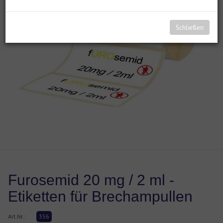
Schließen
Furosemid 20 mg / 2 ml -
Etiketten für Brechampullen
Art.Nr.:
356