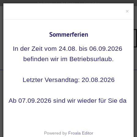
Zur Kasse
Ihr Konto
Anmelden
×
Sommerferien
Su
Navigation
In der Zeit vom 24.08. bis 06.09.2026
Startseite
befinden wir im Betriebsurlaub.
Etiketten
Diazepam 10 mg / 1 ml - Etiketten für ...
Letzter Versandtag: 20.08.2026
Ab 07.09.2026 sind wir wieder für Sie da
Powered by
Froala Editor