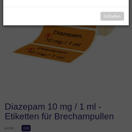
Schließen
Diazepam 10 mg / 1 ml -
Etiketten für Brechampullen
Art.Nr.:
398