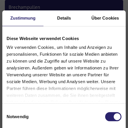
Brechampullen
Zustimmung
Details
Über Cookies
Stechampullen
Tabletten
Diese Webseite verwendet Cookies
Wir verwenden Cookies, um Inhalte und Anzeigen zu
Blutprodukte
personalisieren, Funktionen für soziale Medien anbieten
zu können und die Zugriffe auf unsere Website zu
sonstige Medikamente
analysieren. Außerdem geben wir Informationen zu Ihrer
Verwendung unserer Website an unsere Partner für
Etiketten
soziale Medien, Werbung und Analysen weiter. Unsere
Partner führen diese Informationen möglicherweise mit
weiteren Daten zusammen, die Sie ihnen bereitgestellt
Gerüche
haben oder die sie im Rahmen Ihrer Nutzung der Dienste
gesammelt haben. Sie geben Einwilligung zu unseren
Geruchsneutralisierer
Einwilligungsauswahl
Cookies, wenn Sie unsere Webseite weiterhin nutzen.
Notwendig
Medizinische Simulatoren