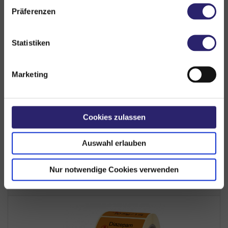
Präferenzen
Hygiene
Statistiken
Zubehör
Marketing
PDF Bestellformular
PDF-Katalog (ca. 4MB)
Cookies zulassen
Online-Blätterkatalog
Auswahl erlauben
Nur notwendige Cookies verwenden
ZULETZT ANGESEHEN